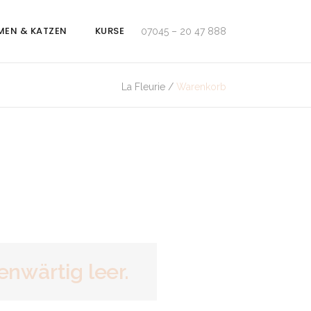
MEN & KATZEN
KURSE
07045 – 20 47 888
La Fleurie
/
Warenkorb
nwärtig leer.