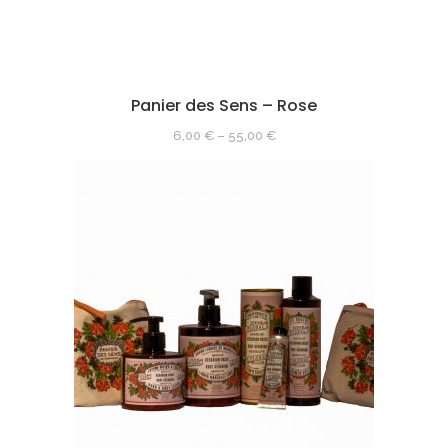
Panier des Sens – Rose
6,00
€
–
55,00
€